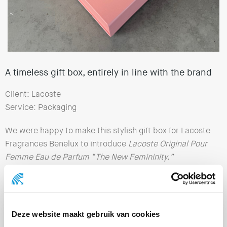
A timeless gift box, entirely in line with the brand
Client: Lacoste
Service: Packaging
We were happy to make this stylish gift box for Lacoste
Fragrances Benelux to introduce
Lacoste Original Pour
Femme Eau de Parfum “The New Femininity.”
The lidded box is made from high-quality materials and
features refined finishes. The white foam interior
presents the perfume in an elegant way, in line with
Deze website maakt gebruik van cookies
Lacoste’s timeless style.