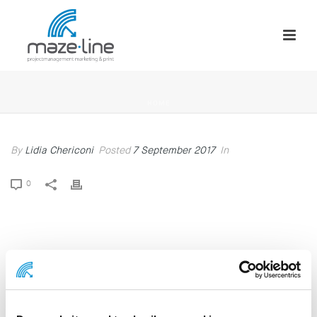
HOME
By
Lidia Chericoni
Posted
7 September 2017
In
0
Lidia Chericoni