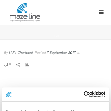
HOME
By
Lidia Chericoni
Posted
7 September 2017
In
0
Lidia Chericoni