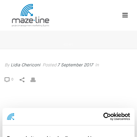
HOME
By
Lidia Chericoni
Posted
7 September 2017
In
0
Lidia Chericoni